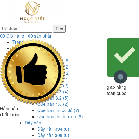
Tìm
00
Giỏ hàng :
00
sản phẩm
Trang chủ
sản phẩm
Que Hàn
Que hàn 304 (8)
Que hàn 308 (2)
Que hàn 309 (2)
Que hàn 316 (1)
Que hàn 2.0 (2)
giao hàng
Que hàn 2.5 (4)
toàn quốc
Que hàn 3.2 (5)
Que hàn 4.0 (2)
Đảm bảo
Que hàn thuốc đỏ (7)
chất lượng
Que hàn thuốc xám (6)
Dây hàn
Dây hàn 304 (6)
Dây hàn 308 (0)