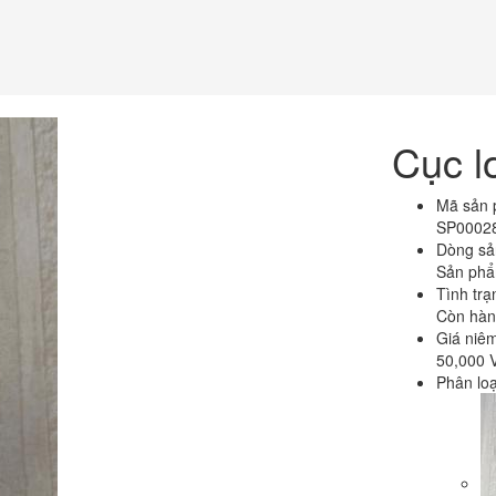
Cục l
Mã sản
SP0002
Dòng sả
Sản phẩ
Tình trạ
Còn hàn
Giá niêm
50,000 
Phân loạ