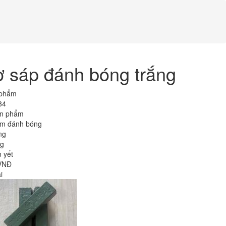
ơ sáp đánh bóng trắng
 phẩm
84
n phẩm
m đánh bóng
ng
g
 yết
VNĐ
i